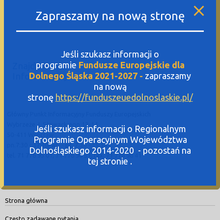
Zapraszamy na nową stronę
Jeśli szukasz informacji o
programie
Fundusze Europejskie dla
Znajdź Punkt
Informacyjny
Dolnego Śląska 2021-2027 -
zapraszamy
na nową
stronę
https://funduszeuedolnoslaskie.pl/
Główny Punkt Informacyjny Funduszy Europejskich
Wybrzeże J. Słowackiego 12-14
Jeśli szukasz informacji o Regionalnym
50-411 Wrocław
Programie Operacyjnym Województwa
pn.7:30 - 17:30, wt. - pt. 7.30 - 15.30
Dolnośląskiego 2014-2020 - pozostań na
tel. 71 776 95 01, 71 776 96 51, fax. 71 776 98 41
tej stronie .
Strona główna
Często zadawane pytania