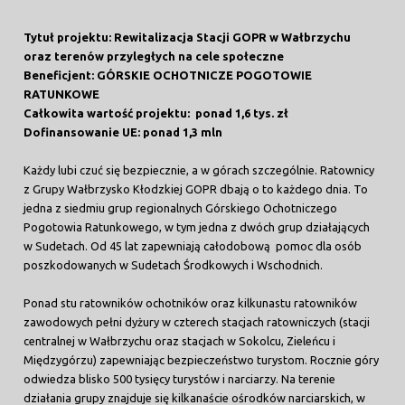
Tytuł projektu: Rewitalizacja Stacji GOPR w Wałbrzychu
oraz terenów przyległych na cele społeczne
Beneficjent: GÓRSKIE OCHOTNICZE POGOTOWIE
RATUNKOWE
Całkowita wartość projektu: ponad 1,6 tys. zł
Dofinansowanie UE: ponad 1,3 mln
Każdy lubi czuć się bezpiecznie, a w górach szczególnie. Ratownicy
z Grupy Wałbrzysko Kłodzkiej GOPR dbają o to każdego dnia. To
jedna z siedmiu grup regionalnych Górskiego Ochotniczego
Pogotowia Ratunkowego, w tym jedna z dwóch grup działających
w Sudetach. Od 45 lat zapewniają całodobową pomoc dla osób
poszkodowanych w Sudetach Środkowych i Wschodnich.
Ponad stu ratowników ochotników oraz kilkunastu ratowników
zawodowych pełni dyżury w czterech stacjach ratowniczych (stacji
centralnej w Wałbrzychu oraz stacjach w Sokolcu, Zieleńcu i
Międzygórzu) zapewniając bezpieczeństwo turystom. Rocznie góry
odwiedza blisko 500 tysięcy turystów i narciarzy. Na terenie
działania grupy znajduje się kilkanaście ośrodków narciarskich, w