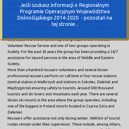
Total project value: above 1.6 k PLN
Jeśli szukasz informacji o Regionalnym
EU financing: above PLN 1.3 million
Programie Operacyjnym Województwa
Dolnośląskiego 2014-2020 - pozostań na
Everyone likes to feel safe, especially when hiking in the mountains.
tej stronie .
Rescuers from the Wałbrzych-Kłodzko Group of the Mountain
Volunteer Rescue Service Station look after people’s safety on a
daily basis. It is one of seven regional groups of the Mountain
Volunteer Rescue Service and one of two groups operating in
Sudety. For the past 45 years the group has been providing a 24/7
assistance for injured persons in the area of Middle and Eastern
Sudety.
More than a hundred rescuers-volunteers and several dozen
professional rescuers perform on-call time in four rescue stations
(central station in Wałbrzych and stations in Sokolec, Zieleńsk and
Międzygórze) ensuring safety to tourists. Around 500 thousand
tourists and ski-lovers visit mountains each year. There are several
dozen ski resorts in the area where the group operates, including
one of the biggest in Poland resorts located in Czarna Góra and
Zieleniec.
Rescuers offer assistance not only during winter. 1600 km of tourist
routes remain under their supervision. These include, among others,