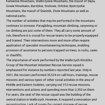
Kamienne Mountains, Wałbrzyskie Mountains, the massif of Ślęża,
Sowie Mountains, Bardzkie, Stołowe, Orlickie, Bystrzyckie
Mountains, the massif of Śnieżnik, Złote Mountains as well as
national parks.
The number of activities that may be performed in the mountains
continues to increase. Paragliding, mountain climbing, canyoning or
ice climbing are just some of them. They all carry some amount of
risk; therefore it is crucial for rescue teams to be properly equipped
and trained. Their interventions more and more often require
application of specialist mountaineering techniques, enabling
provision of assistance to persons trapped on trees, in rocks, caves
or chairlifts.
The importance of work performed by the Wałbrzych-Kłodzko
Group of the Mountain Volunteer Rescue Service squad is
emphasised for instance by numbers reported last year. Only in
2021, the rescuers performed 35,524 on-call hours, trainings, rescue
missions and various types of other social activities in the area of
Middle and Eastern Sudetes, carrying out 313 rescue missions,
interventions and actions and spending more than 2,350 on them.
For years, the seat of the rescue squad was the building of the
central station in Wałbrzych. However, it required a renovation and
reconstruction. Lack of rooms for correct storage of rescue