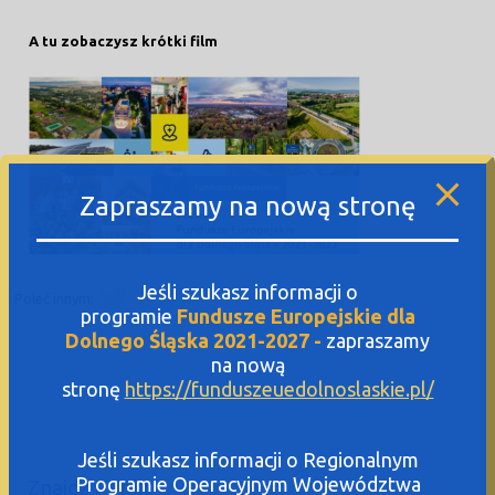
A tu zobaczysz krótki film
Zapraszamy na nową stronę
Jeśli szukasz informacji o
Poleć innym:
programie
Fundusze Europejskie dla
Dolnego Śląska 2021-2027 -
zapraszamy
na nową
stronę
https://funduszeuedolnoslaskie.pl/
Jeśli szukasz informacji o Regionalnym
Programie Operacyjnym Województwa
Znajdź Punkt