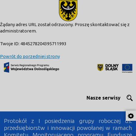
modal-check
Żądany adres URL został odrzucony. Proszę skontaktować się z
administratorem.
Twoje ID: 4845278204395711993
Powrót do porzedniej strony
Nasze serwisy
Protokół z I posiedzenia grupy roboczej ds.
przedsiębiorstw i innowacji powołanej w ramach
Komitetu Monitorującego programu Fundusze