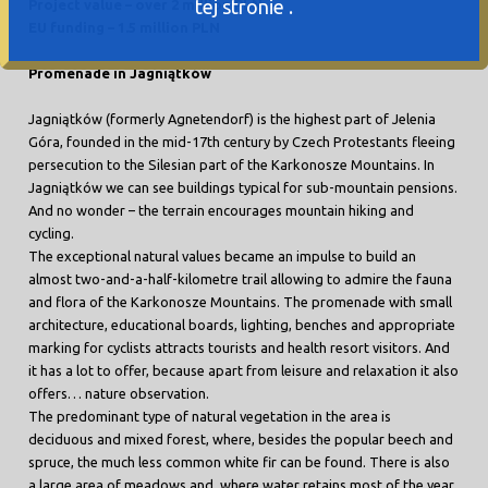
tej stronie .
Project value – over 2 million PLN
EU funding – 1.5 million PLN
Promenade in Jagniątków
Jagniątków (formerly Agnetendorf) is the highest part of Jelenia
Góra, founded in the mid-17th century by Czech Protestants fleeing
persecution to the Silesian part of the Karkonosze Mountains. In
Jagniątków we can see buildings typical for sub-mountain pensions.
And no wonder – the terrain encourages mountain hiking and
cycling.
The exceptional natural values became an impulse to build an
almost two-and-a-half-kilometre trail allowing to admire the fauna
and flora of the Karkonosze Mountains. The promenade with small
architecture, educational boards, lighting, benches and appropriate
marking for cyclists attracts tourists and health resort visitors. And
it has a lot to offer, because apart from leisure and relaxation it also
offers… nature observation.
The predominant type of natural vegetation in the area is
deciduous and mixed forest, where, besides the popular beech and
spruce, the much less common white fir can be found. There is also
a large area of meadows and, where water retains most of the year,