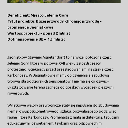
Beneficjent: Miasto Jelenia Góra
Tytuł projektu: Bliżej przyrody, chroniąc przyrodę –
promenada Jagniątkowa
Wartość projektu – ponad 2 mln zł
Dofinansowanie UE – 1,5 mln zł
Jagniątków (dawniej Agnetendorf) to najwyżej położona część
Jeleniej Góry, którą w połowie XVII wieku założyli czescy
protestanci, uciekający przed prześladowaniami na śląską cześć
Karkonoszy. W Jagniątkowie mamy do czynienia z zabudową
typową dla podgórskich pensjonatów. I nie ma się co dziwić –
ukształtowanie terenu zachęca do górskich wycieczek pieszych i
rowerowych.
Wyjątkowe walory przyrodnicze stały się impulsem do zbudowania
niemal dwuipółkilometrowego szlaku, pozwalającego podziwiać
faunę i florę Karkonoszy. Promenada z małą architekturą, tablicami
edukacyjnymi, oświetleniem, ławkami oraz odpowiednim