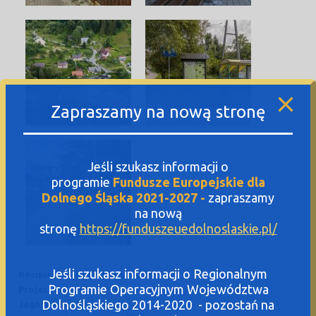
Zapraszamy na nową stronę
Jeśli szukasz informacji o
programie
Fundusze Europejskie dla
Dolnego Śląska 2021-2027 -
zapraszamy
na nową
stronę
https://funduszeuedolnoslaskie.pl/
Jeśli szukasz informacji o Regionalnym
Recipient: City of Jelenia Góra
Programie Operacyjnym Województwa
Project title: Closer to nature, protecting nature –
Dolnośląskiego 2014-2020 - pozostań na
Jagniątków Promenade