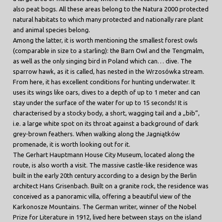
also peat bogs. All these areas belong to the Natura 2000 protected
natural habitats to which many protected and nationally rare plant
and animal species belong.
Among the latter, it is worth mentioning the smallest forest owls
(comparable in size to a starling): the Barn Owl and the Tengmalm,
as well as the only singing bird in Poland which can… dive. The
sparrow hawk, as it is called, has nested in the Wrzosówka stream.
From here, it has excellent conditions for hunting underwater. It
uses its wings like oars, dives to a depth of up to 1 meter and can
stay under the surface of the water for up to 15 seconds! It is
characterised by a stocky body, a short, wagging tail and a „bib”,
i.e. a large white spot on its throat against a background of dark
grey-brown feathers. When walking along the Jagniątków
promenade, it is worth looking out for it.
The Gerhart Hauptmann House City Museum, located along the
route, is also worth a visit. The massive castle-like residence was
built in the early 20th century according to a design by the Berlin
architect Hans Grisenbach. Built on a granite rock, the residence was
conceived as a panoramic villa, offering a beautiful view of the
Karkonosze Mountains. The German writer, winner of the Nobel
Prize for Literature in 1912, lived here between stays on the island