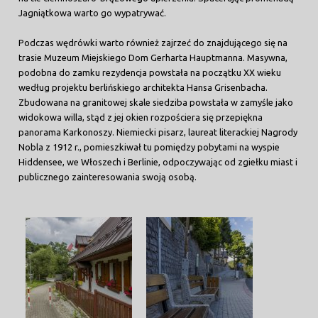
Jagniątkowa warto go wypatrywać.
Podczas wędrówki warto również zajrzeć do znajdującego się na
trasie Muzeum Miejskiego Dom Gerharta Hauptmanna. Masywna,
podobna do zamku rezydencja powstała na początku XX wieku
według projektu berlińskiego architekta Hansa Grisenbacha.
Zbudowana na granitowej skale siedziba powstała w zamyśle jako
widokowa willa, stąd z jej okien rozpościera się przepiękna
panorama Karkonoszy. Niemiecki pisarz, laureat literackiej Nagrody
Nobla z 1912 r., pomieszkiwał tu pomiędzy pobytami na wyspie
Hiddensee, we Włoszech i Berlinie, odpoczywając od zgiełku miast i
publicznego zainteresowania swoją osobą.