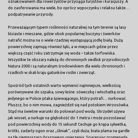
oznakowaniem dla rowerzystów przyciąga turystów i kuracjuszy. A
do zaoferowania ma wiele, bo oprócz wypoczynku i relaksu także…
podpatrywanie przyrody.
Przeważającym typem roślinności naturalnej na tym terenie są lasy
liściaste i mieszane, gdzie obok popularnej buczyny i świerków
natrafić można na o wiele rzadziej występującą jodłę białą. Dużą
powierzchnię zajmują również łąki, a w miejscach gdzie przez
większą część roku zatrzymuje się woda – także torfowiska.
Wszystkie te obszary należą do chronionych siedlisk przyrodniczych
Natura 2000 i są naturalnym środowiskiem dla wielu chronionych i
rzadkich w skali kraju gatunków roślin i zwierząt.
Spośród tych ostatnich warto wymienić najmniejsze, wielkością
porównywane do szpaka, sowy leśne: sóweczkę i włochatkę oraz
jedynego w Polsce ptaka śpiewającego, który potrafi… nurkować.
Pluszcz, bo o nim mowa, zagnieździł się nad potokiem Wrzosówka.
Stąd ma świetne warunki do polowań pod wodą. Skrzydeł używa
jak wioseł, a nurkuje na głębokość do 1 metra i może pozostawać
pod powierzchnią wody do 15 sekund! Cechuje go krępa sylwetka,
krótki, zadarty ogon oraz „śliniak”, czyli duża, biała plama na gardle
na tle ciemnoszaro-brązowego upierzenia. Spacerując promenadą