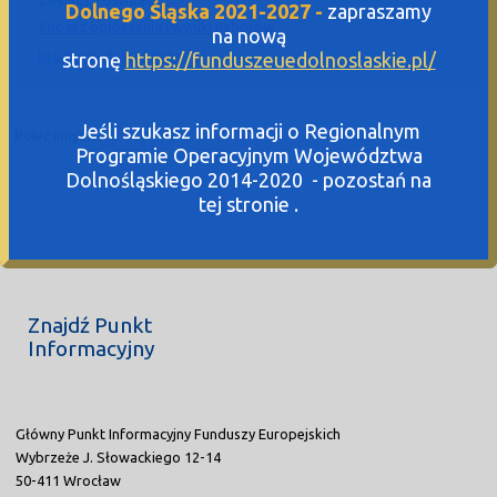
Dolnego Śląska 2021-2027 -
zapraszamy
Zobacz ogłoszenia i wyniki naborów
na nową
Kto może dostać dotację?
stronę
https://funduszeuedolnoslaskie.pl/
Jeśli szukasz informacji o Regionalnym
Poleć innym:
Programie Operacyjnym Województwa
Dolnośląskiego 2014-2020 - pozostań na
tej stronie .
Znajdź Punkt
Informacyjny
Główny Punkt Informacyjny Funduszy Europejskich
Wybrzeże J. Słowackiego 12-14
50-411 Wrocław