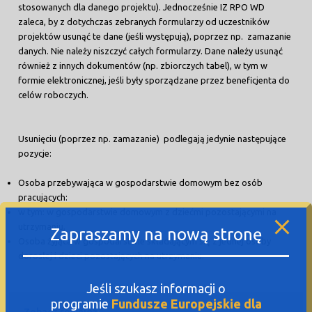
stosowanych dla danego projektu). Jednocześnie IZ RPO WD
zaleca, by z dotychczas zebranych formularzy od uczestników
projektów usunąć te dane (jeśli występują), poprzez np. zamazanie
danych. Nie należy niszczyć całych formularzy. Dane należy usunąć
również z innych dokumentów (np. zbiorczych tabel), w tym w
formie elektronicznej, jeśli były sporządzane przez beneficjenta do
celów roboczych.
Usunięciu (poprzez np. zamazanie) podlegają jedynie następujące
pozycje:
Osoba przebywająca w gospodarstwie domowym bez osób
pracujących:
w tym: w gospodarstwie domowym z dziećmi pozostającymi na
utrzymaniu,
Zapraszamy na nową stronę
Osoba żyjąca w gospodarstwie składającym się z jednej osoby
dorosłej i dzieci pozostających na utrzymaniu.
Jeśli szukasz informacji o
programie
Fundusze Europejskie dla
Zobacz również