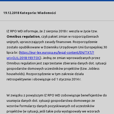
19.12.2018 Kategoria: Wiadomości
IZ RPO WD informuje, że 2 sierpnia 2018 r. weszła w życie tzw.
Omnibus regulation
, czyli pakiet zmian w rozporządzeniach
unijnych, upraszczających zasady finansowe. Rozporządzenie
zostało opublikowane w Dzienniku Urzędowym Unii Europejskiej 30
lipca br. (
https://eur-lex.europa.eu/legal-content/EN/TXT/?
uri=OJ:L:2018:193:TOC
). Jedną ze zmian wprowadzanych przez
Omnibus regulation jest zaprzestanie zbierania danych dot. sytuacji
gospodarstw domowych uczestników projektów (tzw. Jobless
households). Rozporządzenie w tym zakresie działa
retrospektywnie i obowiązuje od 1 stycznia 2014 r.
W związku z powyższym IZ RPO WD zobowiązuje beneficjentów do
usunięcia danych dot. sytuacji gospodarstwa domowego ze
wzorów formularzy danych pozyskiwanych od uczestników
projektów (w sytuacji, jeśli takie pola występowały we wzorach