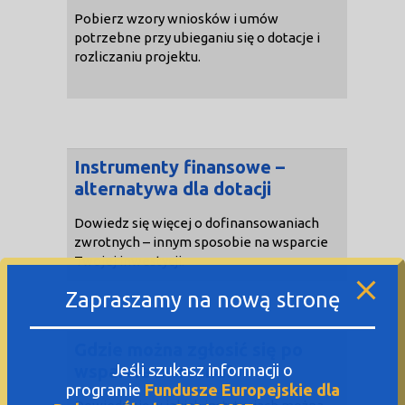
Pobierz wzory wniosków i umów
potrzebne przy ubieganiu się o dotacje i
rozliczaniu projektu.
Instrumenty finansowe –
alternatywa dla dotacji
Dowiedz się więcej o dofinansowaniach
zwrotnych – innym sposobie na wsparcie
Twojej inwestycji.
Zapraszamy na nową stronę
Gdzie można zgłosić się po
wsparcie zwrotne?
Jeśli szukasz informacji o
programie
Fundusze Europejskie dla