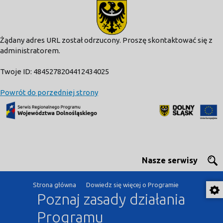
modal-check
Żądany adres URL został odrzucony. Proszę skontaktować się z
administratorem.
Twoje ID: 4845278204412434025
Powrót do porzedniej strony
Nasze serwisy
Strona główna
Dowiedz się więcej o Programie
Poznaj zasady działania
Programu