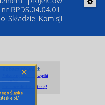
nieniem projektów
nr RPDS.04.04.01-
o Składzie Komisji
Zobacz również
Zobacz ogłoszenia i wyniki
naborów
Kto może dostać dotację?
nego Śląska
laskie.pl/