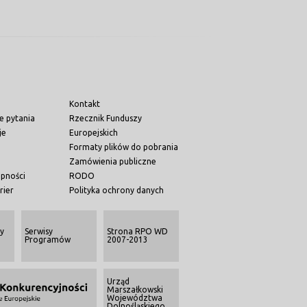
Kontakt
e pytania
Rzecznik Funduszy
je
Europejskich
Formaty plików do pobrania
Zamówienia publiczne
ępności
RODO
rier
Polityka ochrony danych
y
Serwisy
Strona RPO WD
Programów
2007-2013
Urząd
Marszałkowski
Województwa
Dolnośląskiego