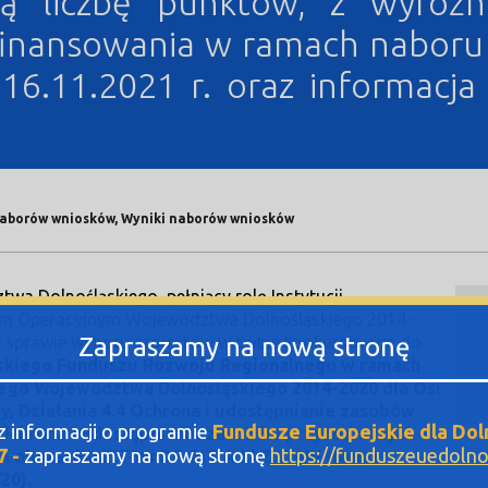
zą liczbę punktów, z wyróż
inansowania w ramach naboru 
 16.11.2021 r. oraz informacja 
 naborów wniosków, Wyniki naborów wniosków
wa Dolnośląskiego, pełniący rolę Instytucji
em Operacyjnym Województwa Dolnośląskiego 2014-
w sprawie wyboru projektów w trybie konkursowym do
Zapraszamy na nową stronę
skiego Funduszu Rozwoju Regionalnego w ramach
ego Województwa Dolnośląskiego 2014-2020 dla Osi
y, Działania 4.4 Ochrona i udostępnianie zasobów
sz informacji o programie
Fundusze Europejskie dla Dol
 Ochrona i udostępnianie zasobów przyrodniczych –
7 -
zapraszamy na nową stronę
https://funduszeuedolnos
m obszarów ZIT WrOF, ZIT AJ i ZIT AW (Numer
20).