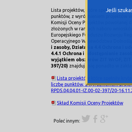
Jeśli szuk
Lista projektów, które spełniły kryter
punktów, z wyróżnieniem projektów w
Komisji Oceny Projektów powołanej dl
złożonych w ramach naboru wniosków 
Europejskiego Funduszu Rozwoju Re
Operacyjnego Województwa Dolnoślą
i zasoby, Działania 4.4 Ochrona i 
4.4.1 Ochrona i udostępnianie zas
wyjątkiem obszarów ZIT WrOF, ZIT
397/20
)
znajdują się ponadto w zakł
Lista projektów które spełniły kryt
liczbę punktów, z wyróżnieniem proj
RPDS.04.04.01-IZ.00-02-397/20-16.11.
Skład Komisji Oceny Projektów
Poleć innym: