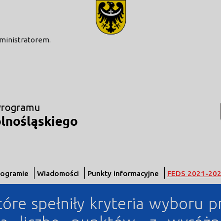
modal-check
dministratorem.
rogramie
Wiadomości
Punkty informacyjne
FEDS 2021-20
tóre spełniły kryteria wyboru p