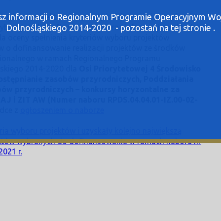
asz informacji o Regionalnym Programie Operacyjnym 
ia wyboru projektów i uzyskały kolejno największą liczbę
ybranych do dofinansowania oraz informacja o składzie
Dolnośląskiego 2014-2020 - pozostań na tej stronie .
a oceny spełnienia kryteriów wyboru projektów
o dofinansowanie realizacji projektów ze środków
gionalnego w ramach Regionalnego Programu
skiego 2014-2020 dla
Osi Priorytetowej 4 Środowisko
udostępnianie zasobów przyrodniczych, Poddziałania
obów przyrodniczych – konkursy horyzontalne za
 AJ i ZIT AW (Numer naboru
RPDS.04.04.01-IZ.00-02-
adce z
ogłoszeniem o naborze
eria wyboru projektów i uzyskały kolejno największą
ektów wybranych do dofinansowania w ramach naboru nr
2021 r.