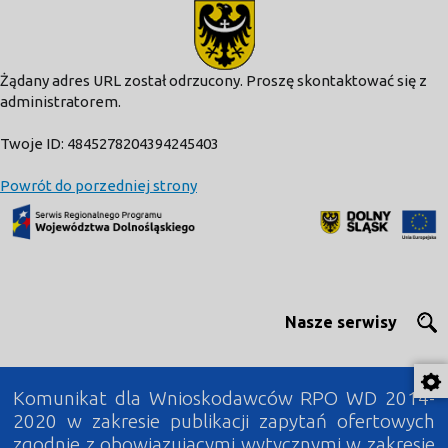
modal-check
Żądany adres URL został odrzucony. Proszę skontaktować się z
administratorem.
Twoje ID: 4845278204394245403
Powrót do porzedniej strony
Nasze serwisy
Komunikat dla Wnioskodawców RPO WD 2014-
2020 w zakresie publikacji zapytań ofertowych
zgodnie z obowiązującymi wytycznymi w zakresie