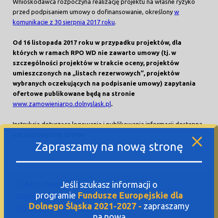
Wnioskodawca rozpoczyna realizację projektu na własne ryzyko
przed podpisaniem umowy o dofinansowanie, określony
w
komunikacie z 30 sierpnia 2017 roku
.
Od 16 listopada 2017 roku w przypadku projektów, dla
których w ramach RPO WD nie zawarto umowy (tj. w
szczególności projektów w trakcie oceny, projektów
umieszczonych na „listach rezerwowych”, projektów
wybranych oczekujących na podpisanie umowy) zapytania
ofertowe publikowane będą na stronie
www.zamowieniarpo.dolnyslask.pl
.
Instrukcja dotycząca logowania i publikowania informacji dostępna
jest na powyższej stronie.
Zapraszamy na nową stronę
Jeśli szukasz informacji o
Zobacz również
programie
Fundusze Europejskie dla
Zobacz ogłoszenia i wyniki naborów
Dolnego Śląska 2021-2027 -
zapraszamy
Kto może dostać dotację?
na nową