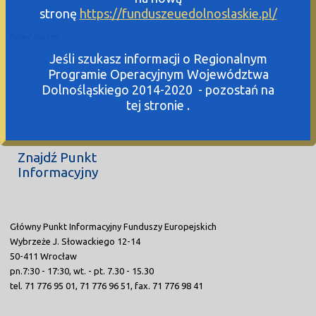
stronę
https://funduszeuedolnoslaskie.pl/
Poleć innym:
Jeśli szukasz informacji o Regionalnym
Programie Operacyjnym Województwa
Dolnośląskiego 2014-2020 - pozostań na
tej stronie .
Znajdź Punkt
Informacyjny
Główny Punkt Informacyjny Funduszy Europejskich
Wybrzeże J. Słowackiego 12-14
50-411 Wrocław
pn.7:30 - 17:30, wt. - pt. 7.30 - 15.30
tel. 71 776 95 01, 71 776 96 51, fax. 71 776 98 41