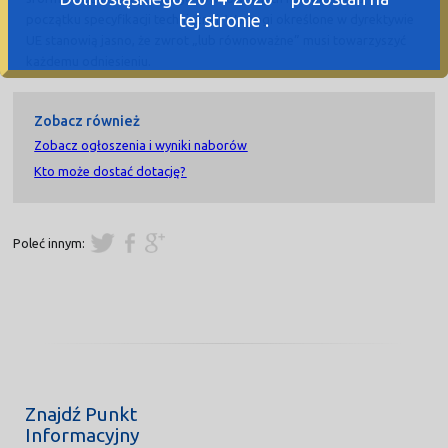
tej stronie .
początku specyfikacji technicznej. Wymogi określone w dyrektywie
UE stanowią jasno, że zwrot „lub równoważne” musi towarzyszyć
każdemu odniesieniu.
Zobacz również
Zobacz ogłoszenia i wyniki naborów
Kto może dostać dotację?
Poleć innym:
Znajdź Punkt
Informacyjny