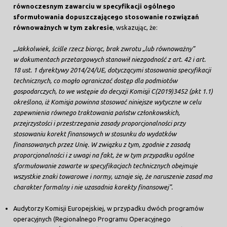
równoczesnym zawarciu w specyfikacji ogólnego
sformułowania dopuszczającego stosowanie rozwiązań
równoważnych w tym zakresie
, wskazując, że:
„Jakkolwiek, ściśle rzecz biorąc, brak zwrotu „lub równoważny”
w dokumentach przetargowych stanowił niezgodność z art. 42 i art.
18 ust. 1 dyrektywy 2014/24/UE, dotyczącymi stosowania specyfikacji
technicznych, co mogło ograniczać dostęp dla podmiotów
gospodarczych, to we wstępie do decyzji Komisji C(2019)3452 (pkt 1.1)
określono, iż Komisja powinna stosować niniejsze wytyczne w celu
zapewnienia równego traktowania państw członkowskich,
przejrzystości i przestrzegania zasady proporcjonalności przy
stosowaniu korekt finansowych w stosunku do wydatków
finansowanych przez Unię. W związku z tym, zgodnie z zasadą
proporcjonalności i z uwagi na fakt, że w tym przypadku ogólne
sformułowanie zawarte w specyfikacjach technicznych obejmuje
wszystkie znaki towarowe i normy, uznaje się, że naruszenie zasad ma
charakter formalny i nie uzasadnia korekty finansowej”.
Audytorzy Komisji Europejskiej, w przypadku dwóch programów
operacyjnych (Regionalnego Programu Operacyjnego