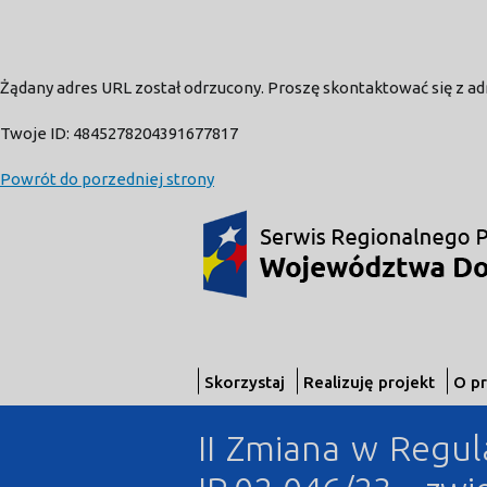
Żądany adres URL został odrzucony. Proszę skontaktować się z a
Twoje ID: 4845278204391677817
Powrót do porzedniej strony
Skorzystaj
Realizuję projekt
O p
II Zmiana w Regul