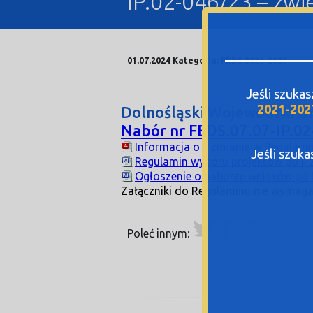
IP.02-046/23 – zwi
01.07.2024 Kategoria: FEDS 2021-2027
Jeśli szuka
2021-202
Dolnośląski Wojewódzki Ur
Nabór nr FEDS.07.07-IP.0
Informacja o II zmianie w Regulam
Jeśli szuk
Regulamin wyboru projektów po II 
Ogłoszenie o naborze wnisków po I
Załączniki do Regulaminu nie wymaga
Poleć innym: