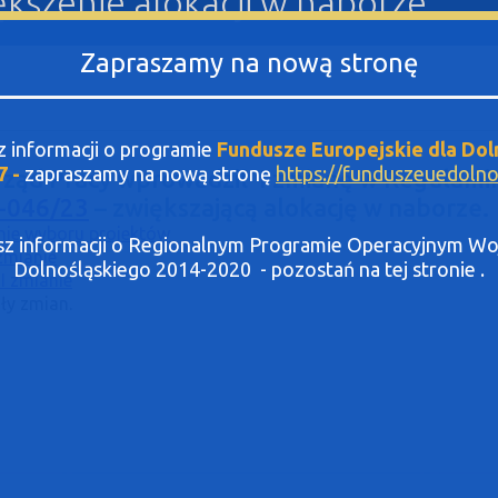
ększenie alokacji w naborze
Zapraszamy na nową stronę
sz informacji o programie
Fundusze Europejskie dla Dol
7 -
zapraszamy na nową stronę
https://funduszeuedolnos
ząd Pracy wprowadził I zmianę w Regulami
2-046/23
– zwiększającą alokację w naborze.
inie wyboru projektów
asz informacji o Regionalnym Programie Operacyjnym 
zmianie
Dolnośląskiego 2014-2020 - pozostań na tej stronie .
I zmianie
ły zmian.