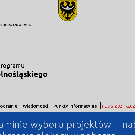
modal-check
dministratorem.
rogramie
Wiadomości
Punkty informacyjne
FEDS 2021-20
aminie wyboru projektów – na