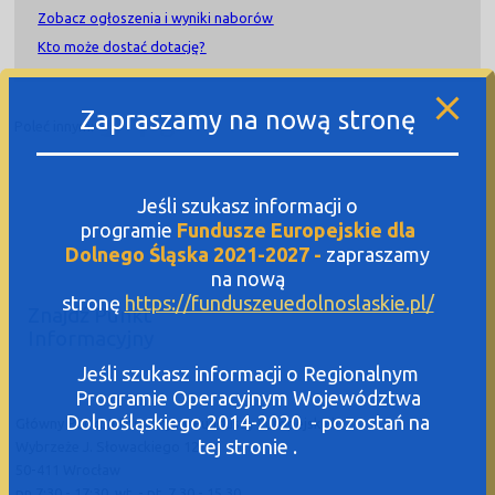
Zobacz ogłoszenia i wyniki naborów
Kto może dostać dotację?
Zapraszamy na nową stronę
Poleć innym:
Jeśli szukasz informacji o
programie
Fundusze Europejskie dla
Dolnego Śląska 2021-2027 -
zapraszamy
na nową
stronę
https://funduszeuedolnoslaskie.pl/
Znajdź Punkt
Informacyjny
Jeśli szukasz informacji o Regionalnym
Programie Operacyjnym Województwa
Dolnośląskiego 2014-2020 - pozostań na
Główny Punkt Informacyjny Funduszy Europejskich
tej stronie .
Wybrzeże J. Słowackiego 12-14
50-411 Wrocław
pn.7:30 - 17:30, wt. - pt. 7.30 - 15.30