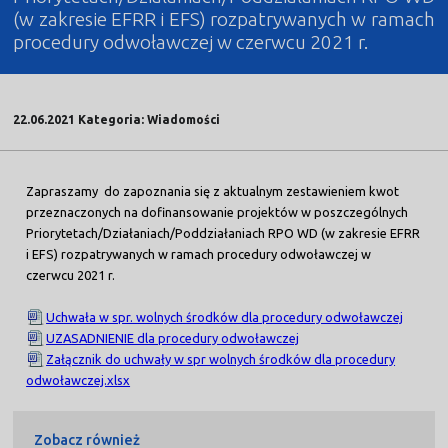
(w zakresie EFRR i EFS) rozpatrywanych w ramach
procedury odwoławczej w czerwcu 2021 r.
22.06.2021 Kategoria: Wiadomości
Zapraszamy do zapoznania się z aktualnym zestawieniem kwot
przeznaczonych na dofinansowanie projektów w poszczególnych
Priorytetach/Działaniach/Poddziałaniach RPO WD (w zakresie EFRR
i EFS) rozpatrywanych w ramach procedury odwoławczej w
czerwcu 2021 r.
Uchwała w spr. wolnych środków dla procedury odwoławczej
UZASADNIENIE dla procedury odwoławczej
Załącznik do uchwały w spr wolnych środków dla procedury
odwoławczej.xlsx
Zobacz również