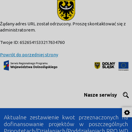
modal-check
Żądany adres URL został odrzucony. Proszę skontaktować się z
administratorem.
Twoje ID: 6526541533217634760
Powrót do porzedniej strony
Nasze serwisy
Aktualne zestawienie kwot przeznaczonych na
dofinansowanie projektów w poszczególnych
Priorytetach/Działaniach/Poddziałaniach RPO WD