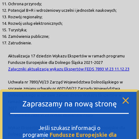
Ochrona przyrody;
Potencjał B+R i wdrożeniowy uczelni i jednostek naukowych;
Rozwój regionalny;
Rozwój usług elektronicznych;
Turystyka;
Zamówienia publiczne;
Zatrudnienie.
Aktualizacja 17 dziedzin Wykazu Ekspertów w ramach programu
Fundusze Europejskie dla Dolnego Śląska 2021-2027
Załączniki aktualizacja wykazu Ekspertów FEDS 7893 VI 23 11.12.23
Uchwała nr 7893/VI/23 Zarząd Województwa Dolnośląskiego w
sprawie zmiany uchwały nr 6071/VI/22 Zarządu Województwa
Dolnośląskiego w sprawie zatwierdzenia Wykazu Ekspertów w
ramach programu Fundusze Europejskie dla Dolnego Śląska 2021-
Zapraszamy na nową stronę
2027
Uchwała 7893 VI 23 Wykaz ekspertów FEDS
Jeśli szukasz informacji o
Wykaz Ekspertów w ramach programu Fundusze Europejskie dla
programie
Fundusze Europejskie dla
Dolnego Śląska 2021-2027 –
listopad 2022 r.