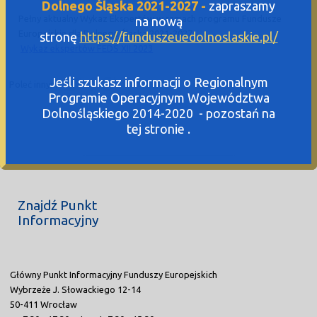
Dolnego Śląska 2021-2027 -
zapraszamy
Pełny aktualny Wykaz Ekspertów w ramach programu Fundusze
na nową
Europejskie dla Dolnego Śląska 2021-2027
stronę
https://funduszeuedolnoslaskie.pl/
Wykaz ekspertów FEDS XII 2023
Jeśli szukasz informacji o Regionalnym
Poleć innym:
Programie Operacyjnym Województwa
Dolnośląskiego 2014-2020 - pozostań na
tej stronie .
Znajdź Punkt
Informacyjny
Główny Punkt Informacyjny Funduszy Europejskich
Wybrzeże J. Słowackiego 12-14
50-411 Wrocław