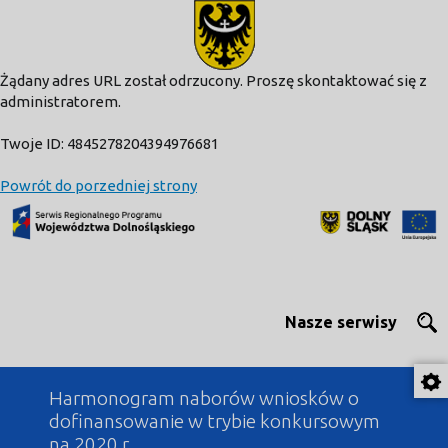
modal-check
Żądany adres URL został odrzucony. Proszę skontaktować się z
administratorem.
Twoje ID: 4845278204394976681
Powrót do porzedniej strony
Nasze serwisy
Harmonogram naborów wniosków o
dofinansowanie w trybie konkursowym
na 2020 r.