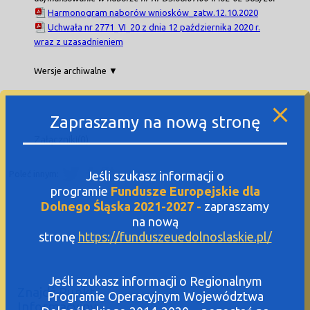
Harmonogram naborów wniosków_zatw.12.10.2020
Uchwała nr 2771_VI_20 z dnia 12 października 2020 r.
wraz z uzasadnieniem
Wersje archiwalne ▼
Zapraszamy na nową stronę
Załączniki(0)
Poleć innym:
Jeśli szukasz informacji o
programie
Fundusze Europejskie dla
Dolnego Śląska 2021-2027 -
zapraszamy
na nową
stronę
https://funduszeuedolnoslaskie.pl/
Jeśli szukasz informacji o Regionalnym
Znajdź Punkt
Programie Operacyjnym Województwa
Informacyjny