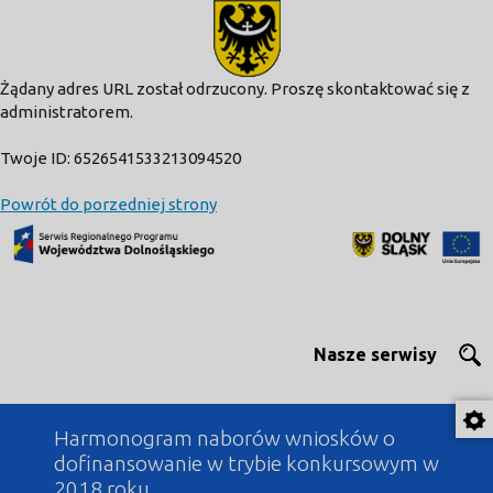
modal-check
Żądany adres URL został odrzucony. Proszę skontaktować się z
administratorem.
Twoje ID: 6526541533213094520
Powrót do porzedniej strony
Nasze serwisy
Harmonogram naborów wniosków o
dofinansowanie w trybie konkursowym w
2018 roku