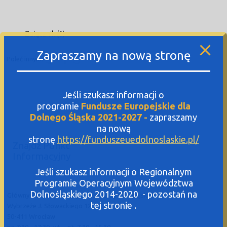
Załączniki(0)
Zapraszamy na nową stronę
Poleć innym:
Jeśli szukasz informacji o
programie
Fundusze Europejskie dla
Dolnego Śląska 2021-2027 -
zapraszamy
na nową
stronę
https://funduszeuedolnoslaskie.pl/
Znajdź Punkt
Informacyjny
Jeśli szukasz informacji o Regionalnym
Programie Operacyjnym Województwa
Dolnośląskiego 2014-2020 - pozostań na
Główny Punkt Informacyjny Funduszy Europejskich
tej stronie .
Wybrzeże J. Słowackiego 12-14
50-411 Wrocław
pn.7:30 - 17:30, wt. - pt. 7.30 - 15.30