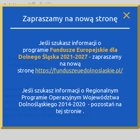
Poleć innym:
Zapraszamy na nową stronę
Jeśli szukasz informacji o
programie
Fundusze Europejskie dla
Dolnego Śląska 2021-2027 -
zapraszamy
Znajdź Punkt
na nową
Informacyjny
stronę
https://funduszeuedolnoslaskie.pl/
Główny Punkt Informacyjny Funduszy Europejskich
Jeśli szukasz informacji o Regionalnym
Wybrzeże J. Słowackiego 12-14
Programie Operacyjnym Województwa
50-411 Wrocław
Dolnośląskiego 2014-2020 - pozostań na
pn.7:30 - 17:30, wt. - pt. 7.30 - 15.30
tej stronie .
tel. 71 776 95 01, 71 776 96 51, fax. 71 776 98 41