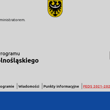
modal-check
dministratorem.
rogramie
Wiadomości
Punkty informacyjne
FEDS 2021-20