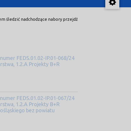
em śledzić nadchodzące nabory przejdź
 numer FEDS.01.02-IP.01-068/24
orstwa, 1.2.A Projekty B+R
 numer FEDS.01.02-IP.01-067/24
orstwa, 1.2.A Projekty B+R
ośląskiego bez powiatu