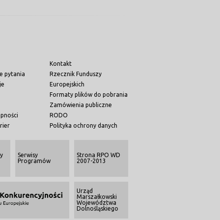
Kontakt
e pytania
Rzecznik Funduszy
je
Europejskich
Formaty plików do pobrania
Zamówienia publiczne
ępności
RODO
rier
Polityka ochrony danych
y
Serwisy
Strona RPO WD
Programów
2007-2013
Urząd
Marszałkowski
Województwa
Dolnośląskiego