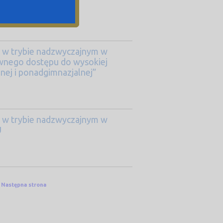
 w trybie nadzwyczajnym w
ównego dostępu do wysokiej
nej i ponadgimnazjalnej”
 w trybie nadzwyczajnym w
U
Następna strona