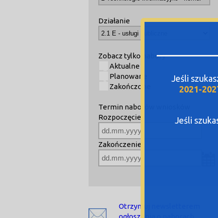
Działanie
Zobacz tylko nabory
Aktualne
Planowane
Jeśli szuka
Zakończone
2021-202
Termin naborów wniosków
Rozpoczęcie
Jeśli szuk
Zakończenie
Otrzymuj newsletterem
ogłoszenia o naborach