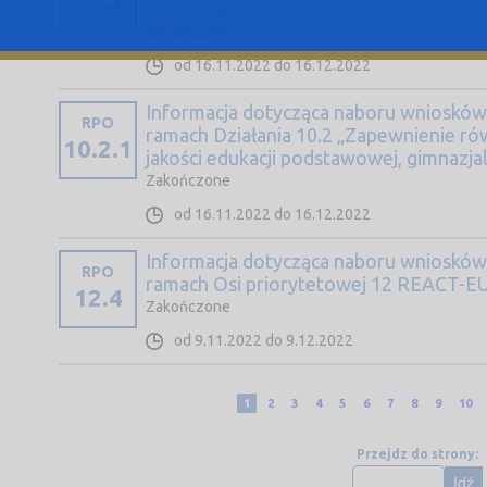
przez całe życie”
Zakończone
od 16.11.2022 do 16.12.2022
Informacja dotycząca naboru wniosków
RPO
ramach Działania 10.2 „Zapewnienie r
10.2.1
jakości edukacji podstawowej, gimnazjal
Zakończone
od 16.11.2022 do 16.12.2022
Informacja dotycząca naboru wniosków
RPO
ramach Osi priorytetowej 12 REACT-E
12.4
Zakończone
od 9.11.2022 do 9.12.2022
1
2
3
4
5
6
7
8
9
10
Przejdz do strony:
Idź