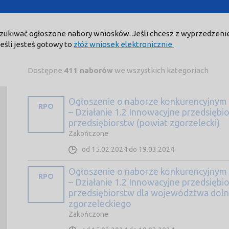
yszukiwać ogłoszone nabory wniosków. Jeśli chcesz z wyprzedzeni
 Jeśli jesteś gotowy to
złóż wniosek elektronicznie.
Dostępne
411 naborów
we wszystkich kategoriach
Ogłoszenie o naborze konkurencyjnym
RPO
– Działanie 1.2 Innowacyjne przedsiębi
przedsiębiorstw (powiat zgorzelecki)
Zakończone
od 15.02.2024 do 19.03.2024
Ogłoszenie o naborze konkurencyjnym
RPO
– Działanie 1.2 Innowacyjne przedsiębi
przedsiębiorstw dla województwa doln
zgorzeleckiego
Zakończone