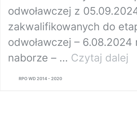
odwoławczej z 05.09.2024 
zakwalifikowanych do eta
odwoławczej – 6.08.2024 r
Ogł
naborze – …
Czytaj dalej
o
nab
kon
RPO WD 2014 - 2020
nr
FED
IP.0
051
–
Akt
inte